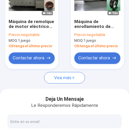
Sobre nosotros
Visita a la fábrica
Máquina de remolque
Máquina de
de motor eléctrico
enrollamiento de
Control de Calidad
automático con
alfiler de cable plano
Precio:
negotiable
Precio:
negotiable
pantalla táctil
para automóviles de
MOQ:
1 juego
MOQ:
1 juego
pasajeros de clase B
Contacto
C
Obtenga el último precio
Obtenga el último precio
noticias
Contactar ahora
Contactar ahora
Solicitar una cotización
Vea más
Máquina de remolque de horquilla
Deja Un Mensaje
Le Responderemos Rápidamente
Máquina para quitar el barniz
Máquina de prensado con estator