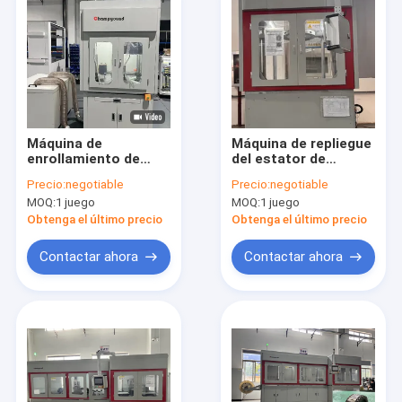
Máquina de
Máquina de repliegue
enrollamiento de
del estator de
estator de armadura
alambre plano con
Precio:
negotiable
Precio:
negotiable
de alta velocidad con
ruedas libres Equipo
MOQ:
1 juego
MOQ:
1 juego
extracción de pintura
de torsión del motor
por láser
eléctrico
Obtenga el último precio
Obtenga el último precio
Contactar ahora
Contactar ahora
Inicio
Productos
Videos