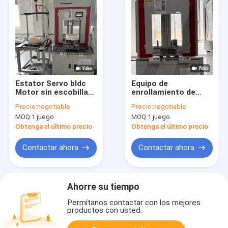
Estator Servo bldc
Equipo de
Motor sin escobillas
enrollamiento de
máquina de
alambre plano servo
Precio:
negotiable
Precio:
negotiable
devanado
accionado con alta
MOQ:
1 juego
MOQ:
1 juego
automatización 220V
precisión
Obtenga el último precio
Obtenga el último precio
Contactar ahora
Contactar ahora
Ahorre su tiempo
Permítanos contactar con los mejores
productos con usted.