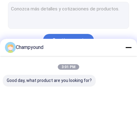
Máquina de ampliación del estator
Máquina de torsión de estator
Máquina de corte por estator
Continuar
Máquina de soldadura por láser con estator
Champyound
Máquina de inserción del estator
Nuestras Categorías
3:01 PM
Máquina de ensayo de revestimiento de estator
Good day, what product are you looking for?
Línea de producción automática de estator
Máquina de
Máquina para quitar
Máquina de
remolque de
el barniz
prensado con
horquilla
estator