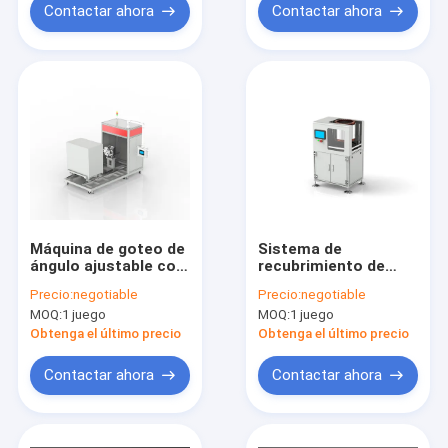
Contactar ahora
Contactar ahora
Máquina de goteo de
Sistema de
ángulo ajustable con
recubrimiento de
estator de horquilla
estator de alambre
Precio:
negotiable
Precio:
negotiable
de menos 20 a más
plano de precisión
MOQ:
1 juego
MOQ:
1 juego
45 grados Extracción
ODM 30-370 mm con
de humo de 0 a 30
control de polvo
Obtenga el último precio
Obtenga el último precio
RPM
Contactar ahora
Contactar ahora