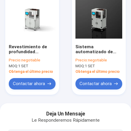
Revestimiento de
Sistema
profundidad
automatizado de
programable para
recubrimiento de
Precio:
negotiable
Precio:
negotiable
estatores de
estatores de
MOQ:
1 SET
MOQ:
1 SET
alambre plano 135-
alambre plano con
440 mm de diámetro
espesor uniforme
Obtenga el último precio
Obtenga el último precio
>0.35mm
Contactar ahora
Contactar ahora
Inicio
Productos
Deja Un Mensaje
Le Responderemos Rápidamente
Videos