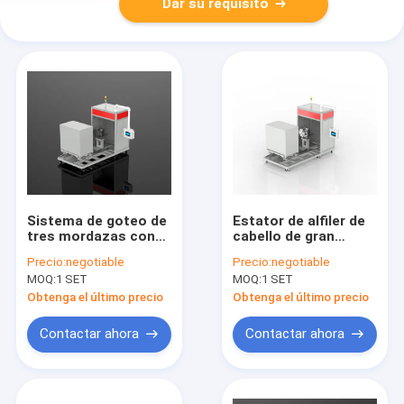
Dar su requisito
Sistema de goteo de
Estator de alfiler de
tres mordazas con
cabello de gran
estator en horquilla,
alcance de resina
Precio:
negotiable
Precio:
negotiable
ángulo de velocidad
goteador de 30 a 370
MOQ:
1 SET
MOQ:
1 SET
ajustable, PDIV
mm pila de 135 a 440
4000V Plus
mm OD reciclaje de
Obtenga el último precio
Obtenga el último precio
humos
Contactar ahora
Contactar ahora