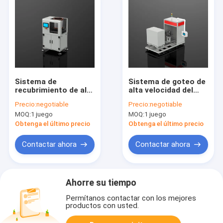
Sistema de
Sistema de goteo de
recubrimiento de alta
alta velocidad del
velocidad para
estator de la
Precio:
negotiable
Precio:
negotiable
estatores de
horquilla 30 RPM
MOQ:
1 juego
MOQ:
1 juego
alambre plano 30-
PDIV Más de 4000V
370mm
Three Jaw Clamping
Obtenga el último precio
Obtenga el último precio
Contactar ahora
Contactar ahora
Ahorre su tiempo
Permítanos contactar con los mejores
productos con usted.