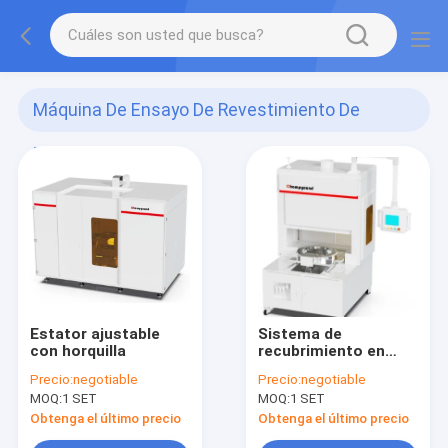
Máquina De Ensayo De Revestimiento De
Estator
(8)
Estator ajustable
Sistema de
con horquilla
recubrimiento en
polvo del estator de
Precio:
negotiable
Precio:
negotiable
la horquilla
MOQ:
1 SET
MOQ:
1 SET
Obtenga el último precio
Obtenga el último precio