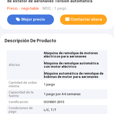
de estator de aeronaves Torsión automática
Precio：negotiable
MOQ：1 juego
Mejor precio
Contactar ahora
Descripción De Producto
Máquina de remolque de motores
eléctricos para aeronaves
,
Máquina de remolque automática
Alta luz
con motor eléctrico
,
Máquina automática de remolque de
bobinas de motor para aeronaves
Cantidad de orden
1 juego
mínima
Capacidad de la
1 juego por 4-6 semanas
fuente
Certificación
ISO9001:2015
Condiciones de
L/C, T/T
pago