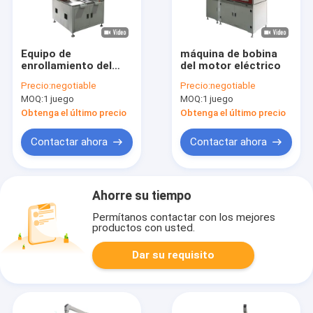
Equipo de
máquina de bobina
enrollamiento del
del motor eléctrico
motor eléctrico de
Precio:
negotiable
Precio:
negotiable
presión del estator
MOQ:
1 juego
MOQ:
1 juego
de alambre plano
controlado por servo
Obtenga el último precio
Obtenga el último precio
de alta precisión
Contactar ahora
Contactar ahora
Ahorre su tiempo
Permítanos contactar con los mejores
productos con usted.
Dar su requisito