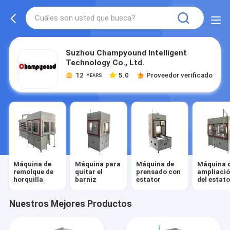
Suzhou Champyound Intelligent
Technology Co., Ltd.
12
5.0
Proveedor verificado
YEARS
Máquina de
Máquina para
Máquina de
Máquina 
remolque de
quitar el
prensado con
ampliaci
horquilla
barniz
estator
del estato
Nuestros Mejores Productos