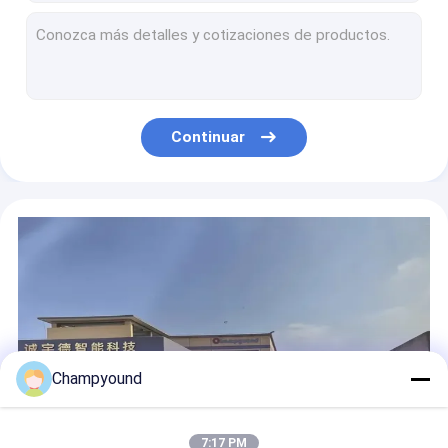
Máquina de enrollamiento ISO para motocicletas eléctricas
Máquina de extracción de barniz con láser de alta frecuencia
Automatización Máquina de cuerda de extracción por láser Estator de tres ruedas
Máquina de eliminación de barniz por láser de estator, aguja y rotor de carrito de golf
"Sistema automático de enrollamiento del motor BLDC de 220 V con precisión de control de servo
Continuar
Máquina de enrollamiento de estatores de motor continuo servocontrolado de 380 V con capacidad de ampliación
Máquina de remolque y torsión de alambre plano con capacidad de rueda libre automática
Máquina de soldadura de bobinas de motor eléctrico con alternador estator automatizado
Máquina de corte de alambre plano con motor estator
Servo control de la bobina de enrollamiento del motor eléctrico de una sola etapa
Champyound
7:17 PM