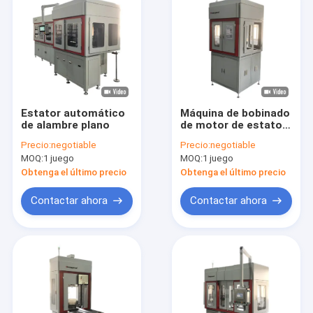
Estator automático
Máquina de bobinado
de alambre plano
de motor de estator
de alambre plano
Precio:
negotiable
Precio:
negotiable
totalmente
MOQ:
1 juego
MOQ:
1 juego
automática con
decapado láser de
Obtenga el último precio
Obtenga el último precio
pintura
Contactar ahora
Contactar ahora