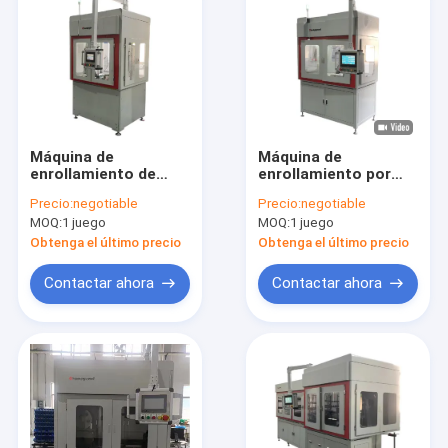
Máquina de
Máquina de
enrollamiento de
enrollamiento por
estatores
servo de precisión
Precio:
negotiable
Precio:
negotiable
controlada por servo
MOQ:
1 juego
MOQ:
1 juego
Obtenga el último precio
Obtenga el último precio
Contactar ahora
Contactar ahora