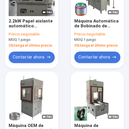
2.2kW Papel aislante
Máquina Automática
automático
de Bobinado de
Armechar máquina
Horquilla de Estator
Precio:
negotiable
Precio:
negotiable
de cuerda de estado
de Alambre Plano
MOQ:
1 juego
MOQ:
1 juego
único OEM
para Carrito de Golf
de Alta Precisión
Obtenga el último precio
Obtenga el último precio
Contactar ahora
Contactar ahora
Inicio
Productos
Videos
Máquina OEM de
Máquina de