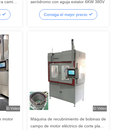
ra camión
aeródromo con aguja estator 6KW 380V
o
Consiga el mejor precio
El Video
El Video
e motor
Máquina de recubrimiento de bobinas de
campo de motor eléctrico de corte plano