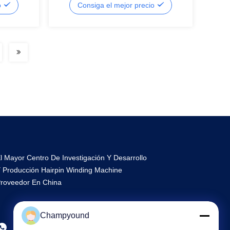
o
Consiga el mejor precio
l Mayor Centro De Investigación Y Desarrollo
 Producción Hairpin Winding Machine
roveedor En China
Champyound