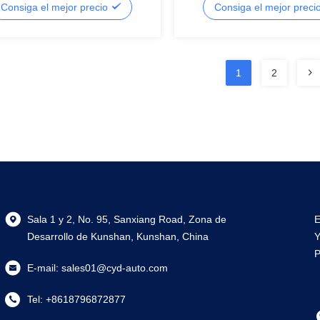
Consiga el mejor precio
Consiga el mejor preci
1
2
Sala 1 y 2, No. 95, Sanxiang Road, Zona de
E
Desarrollo de Kunshan, Kunshan, China
Y
P
E-mail:
sales01@cyd-auto.com
Tel:
+8618796872877