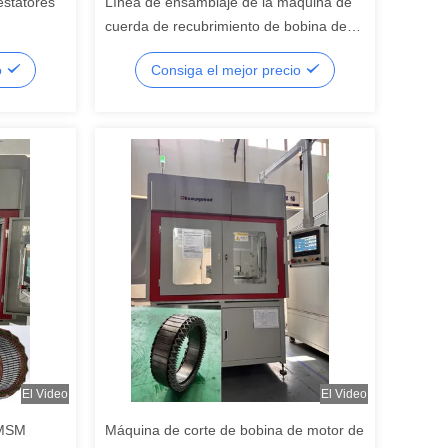
estatores
Línea de ensamblaje de la máquina de
cuerda de recubrimiento de bobina de
estator de corte plano controlada por
o
Consiga el mejor precio
servo
El Video
El Video
PMSM
Máquina de corte de bobina de motor de