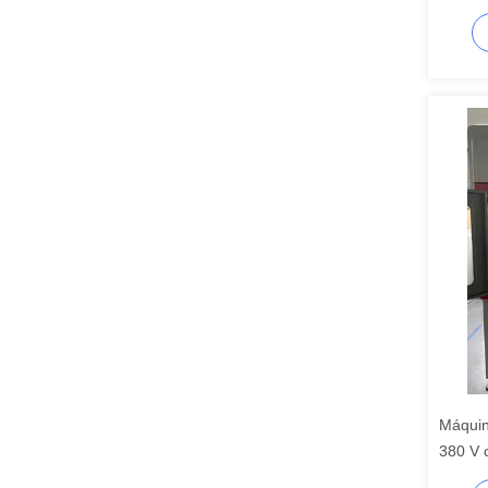
progr
Máquin
380 V 
estato