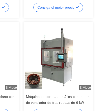
de aguja automática
o
Consiga el mejor precio
El Video
El Video
plano con
Máquina de corte automática con motor
de ventilador de tres ruedas de 6 kW