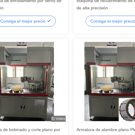
a de enrollamiento por servo de
Máquina de recubrimiento de 
ón
de alta precisión
Consiga el mejor precio
Consiga el mejor preci
El Video
a de bobinado y corte plano por
Armatura de alambre plano 