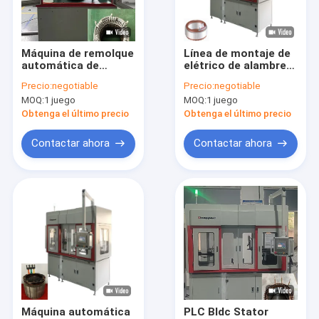
Sobre nosotros
Visita a la fábrica
Máquina de remolque
Línea de montaje de
automática de
elétrico de alambre
Control de Calidad
armaduras de motor
plano ampliando el
Precio:
negotiable
Precio:
negotiable
fueraborda estator
motor de bobina de
MOQ:
1 juego
MOQ:
1 juego
380V 3.5KW
cuerda de
Contacto
fabricación de la
Obtenga el último precio
Obtenga el último precio
máquina OEM
noticias
Contactar ahora
Contactar ahora
Solicitar una cotización
Máquina de remolque de horquilla
Máquina para quitar el barniz
Máquina de prensado con estator
Máquina automática
PLC Bldc Stator