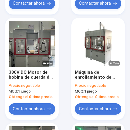
Contactar ahora
Contactar ahora
380V DC Motor de
Máquina de
bobina de cuerda de
enrollamiento de
fabricación de la
estatores de motor
Precio:
negotiable
Precio:
negotiable
máquina de
continuo
MOQ:
1 juego
MOQ:
1 juego
ampliación del
servocontrolado de
estator
380 V con capacidad
Obtenga el último precio
Obtenga el último precio
de ampliación
Contactar ahora
Contactar ahora