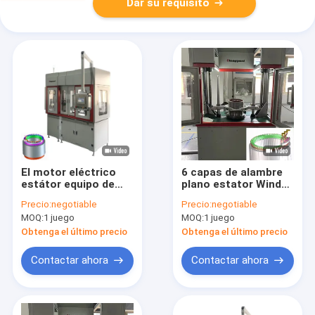
Dar su requisito
El motor eléctrico
6 capas de alambre
estátor equipo de
plano estator Winder
cuerda Servo
Servo Motor bobina
Precio:
negotiable
Precio:
negotiable
aislamiento entre
de hacer máquina
MOQ:
1 juego
MOQ:
1 juego
giros de ampliación
ODM
Obtenga el último precio
Obtenga el último precio
Contactar ahora
Contactar ahora