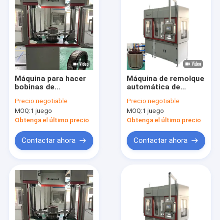
Máquina para hacer
Máquina de remolque
bobinas de
automática de
servomotor máquina
motocicletas
Precio:
negotiable
Precio:
negotiable
de enrollar agujas
eléctricas de
MOQ:
1 juego
MOQ:
1 juego
para aeródromos
alambre plano para
estator único
Obtenga el último precio
Obtenga el último precio
Contactar ahora
Contactar ahora
Inicio
Productos
Videos