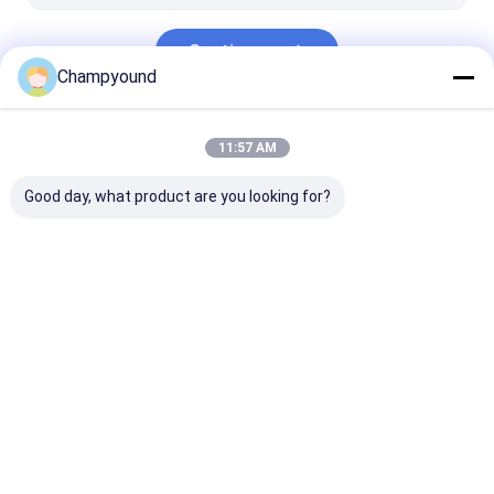
Continuar
Champyound
Nuestras Categorías
11:57 AM
Good day, what product are you looking for?
Máquina de
Máquina para quitar
Máquina de
remolque de
el barniz
prensado con
horquilla
estator
Inicio
Mapa del
Contactar
Desktop
Sitio
Ahora
Site
Mapa del Sitio
Política de privacidad