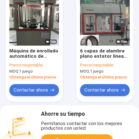
Máquina de enrollado
6 capas de alambre
automático de
plano estator línea
estator con control
de ampliación de la
Precio:
negotiable
Precio:
negotiable
de servo para un
inducción del motor
MOQ:
1 juego
MOQ:
1 juego
aislamiento
de bobinado de la
mejorado entre
máquina ODM
Obtenga el último precio
Obtenga el último precio
turnos
Contactar ahora
Contactar ahora
Ahorre su tiempo
Permítanos contactar con los mejores
productos con usted.