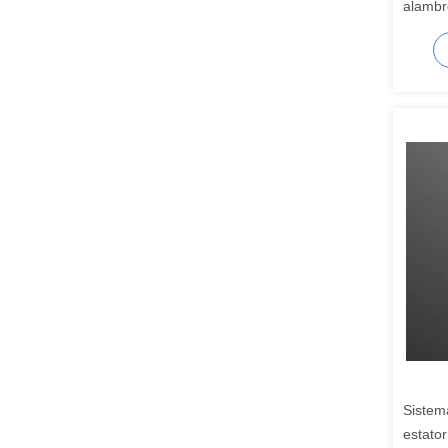
alambr
acondi
Sistem
estato