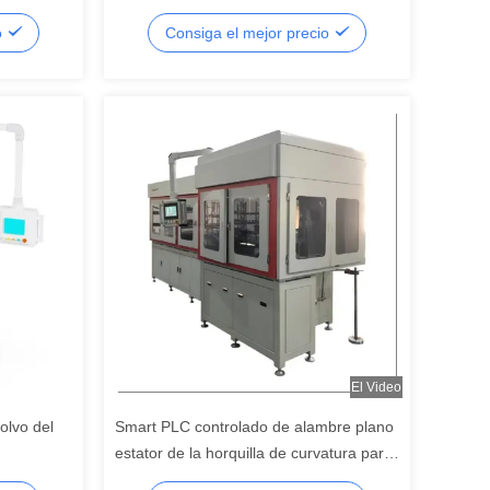
y equipos
ampliación de torsión
o
Consiga el mejor precio
El Video
olvo del
Smart PLC controlado de alambre plano
estator de la horquilla de curvatura para
1.0 mm a 5.0 mm de cables