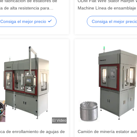
de fabricación de estatores de
ODM Flat Wire Stator Hairpin 
la de alta resistencia para
Machine Línea de ensamblaje
es mineros grandes
motores de vehículos eléctrico
Consiga el mejor precio
Consiga el mejor preci
El Video
ca de enrollamiento de agujas de
Camión de minería estator au