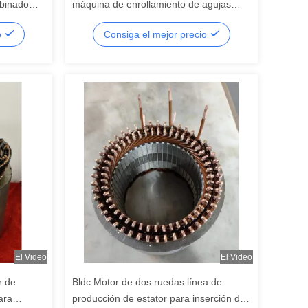
obinado
máquina de enrollamiento de agujas
para el estator de tres ruedas
o
Consiga el mejor precio
El Video
El Video
r de
Bldc Motor de dos ruedas línea de
ara
producción de estator para inserción de