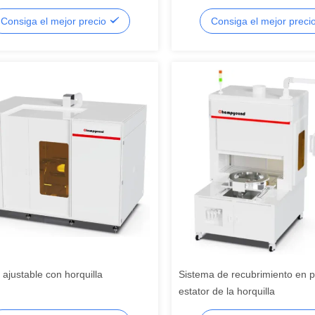
0V Three Jaw Clamping
camiones de minería grandes 
Consiga el mejor precio
Consiga el mejor preci
pesados
 ajustable con horquilla
Sistema de recubrimiento en p
estator de la horquilla