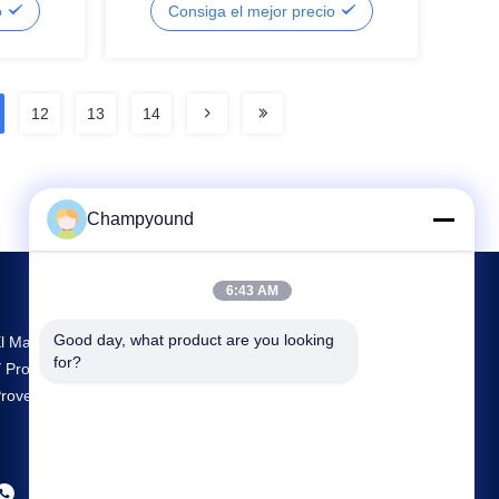
o
Consiga el mejor precio
12
13
14
Champyound
6:43 AM
Good day, what product are you looking 
l Mayor Centro De Investigación Y Desarrollo
for?
 Producción Hairpin Winding Machine
roveedor En China