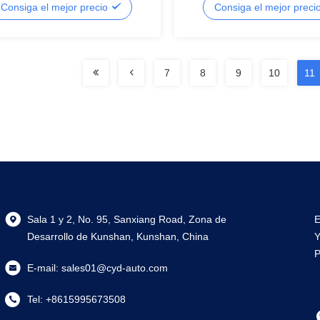
Consiga el mejor precio
Consiga el mejor preci
7
8
9
10
11
Sala 1 y 2, No. 95, Sanxiang Road, Zona de
E
Desarrollo de Kunshan, Kunshan, China
Y
P
E-mail:
sales01@cyd-auto.com
Tel:
+8615995673508