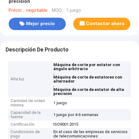
precisión
Precio：negotiable
MOQ：1 juego
Mejor precio
Contactar ahora
Descripción De Producto
Máquina de corte por estator con
ángulo arbitrario
,
Máquina de corte de estatores con
Alta luz
alternador
,
Máquina de corte de estator de alta
precisión
Cantidad de orden
1 juego
mínima
Capacidad de la
1 juego por 4-6 semanas
fuente
Certificación
ISO9001:2015
Condiciones de
En el caso de las empresas de servicios
pago
de telecomunicaciones: