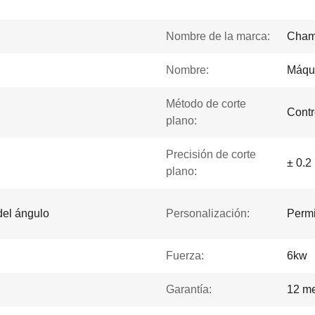
Nombre de la marca:
Cham
Nombre:
Máqui
Método de corte
Contr
plano:
Precisión de corte
± 0.
plano:
del ángulo
Personalización:
Permi
Fuerza:
6kw
Garantía:
12 m