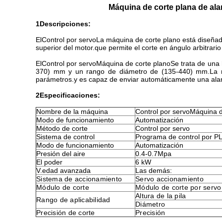
Máquina de corte plana de ala
1Descripciones:
El
Control por servo
La máquina de corte plano está diseñada
superior del motor.que permite el corte en ángulo arbitrar
El
Control por servo
Máquina de corte plano
Se trata de una 
370) mm y un rango de diámetro de (135-440) mm.La má
parámetros.y es capaz de enviar automáticamente una alarm
2Especificaciones:
Nombre de la máquina
Control por servo
Máquina d
Modo de funcionamiento
Automatización
Método de corte
Control por servo
Sistema de control
Programa de control por P
Modo de funcionamiento
Automatización
Presión del aire
0.4-0.7Mpa
El poder
6 kW
V.
edad avanzada
Las demás:
Sistema de accionamiento
Servo accionamiento
Módulo de corte
Módulo de corte por servo
Altura de la pila
Rango de aplicabilidad
Diámetro
Precisión de corte
Precisión