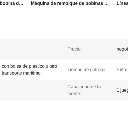
Máquina de enrollado de bobina de estator controlada por servo
Máquina de remolque de bobinas de estator de corte plano
Precio:
negot
con bolsa de plástico u otro
Tiempo de entrega:
Entre
 transporte marítimo
Capacidad de la
1 jue
fuente: