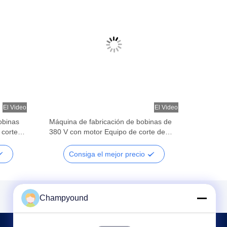
El Video
El Video
obinas
Máquina de fabricación de bobinas de
 corte
380 V con motor Equipo de corte de
estator de alambre plano
Consiga el mejor precio
Champyound