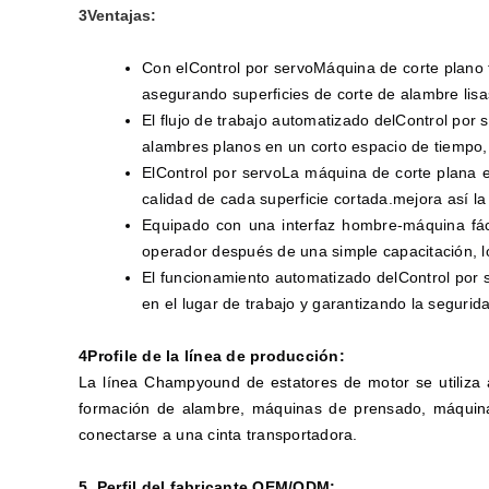
3Ventajas:
Con el
Control por servo
Máquina de corte plano t
asegurando superficies de corte de alambre lisa
El flujo de trabajo automatizado del
Control por 
alambres planos en un corto espacio de tiempo,
El
Control por servo
La máquina de corte plana el
calidad de cada superficie cortada.mejora así la 
Equipado con una interfaz hombre-máquina fácil
operador después de una simple capacitación, lo 
El funcionamiento automatizado del
Control por 
en el lugar de trabajo y garantizando la seguri
4Profile de la línea de producción:
La línea Champyound de estatores de motor se utiliza
formación de alambre, máquinas de prensado, máquina
conectarse a una cinta transportadora.
5. Perfil del fabricante OEM/ODM: