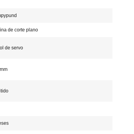
pypund
na de corte plano
ol de servo
2 mm
tido
eses