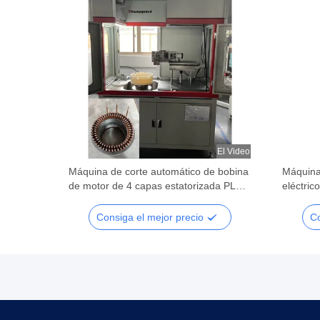
El Video
El Video
 motor
Máquina de corte automático de bobina
Máquina
r 6KW
de motor de 4 capas estatorizada PLC
eléctric
programada
Consiga el mejor precio
Co