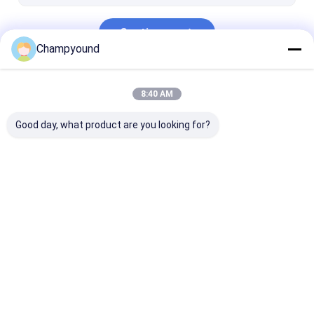
Continuar
Champyound
Nuestras Categorías
8:40 AM
Good day, what product are you looking for?
Máquina de
Máquina para quitar
Máquina de
remolque de
el barniz
prensado con
horquilla
estator
Inicio
Mapa del
Contactar
Desktop
Sitio
Ahora
Site
Mapa del Sitio
Política de privacidad