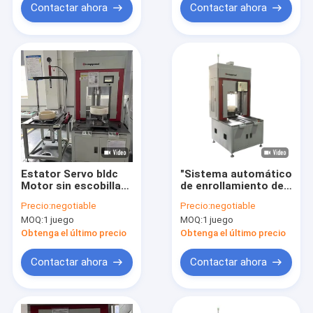
Contactar ahora
Contactar ahora
Estator Servo bldc
"Sistema automático
Motor sin escobillas
de enrollamiento del
máquina de
motor BLDC de 220 V
Precio:
negotiable
Precio:
negotiable
devanado
con precisión de
MOQ:
1 juego
MOQ:
1 juego
automatización 220V
control de servo
Obtenga el último precio
Obtenga el último precio
Contactar ahora
Contactar ahora