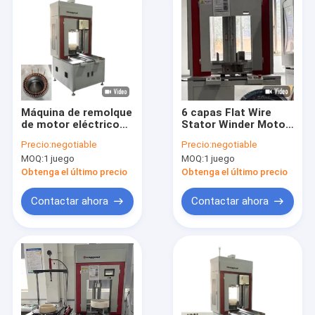
Máquina de remolque
6 capas Flat Wire
de motor eléctrico
Stator Winder Motor
automático
de inducción
Precio:
negotiable
Precio:
negotiable
personalizado de 140
máquina de cuerda
MOQ:
1 juego
MOQ:
1 juego
mm línea de
OEM
ensamblaje de
Obtenga el último precio
Obtenga el último precio
estator
Contactar ahora
Contactar ahora
Inicio
Productos
Videos