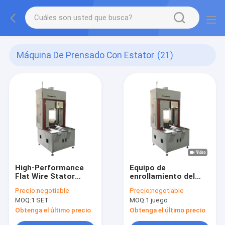
Máquina De Prensado Con Estator
(21)
High-Performance
Equipo de
Flat Wire Stator
enrollamiento del
Pressing Machine for
motor eléctrico de
Precio:
negotiable
Precio:
negotiable
Stator Production
presión del estator
MOQ:
1 SET
MOQ:
1 juego
de alambre plano
controlado por servo
Obtenga el último precio
Obtenga el último precio
de alta precisión