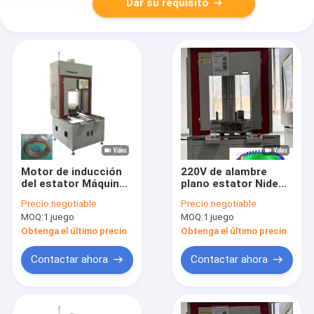
Dar su requisito
Motor de inducción
220V de alambre
del estator Máquina
plano estator Nide
de bobinado
Motor de la máquina
Precio:
negotiable
Precio:
negotiable
Armechar 2.5KW
de devanado
MOQ:
1 juego
MOQ:
1 juego
personalizada
automático OEM
Obtenga el último precio
Obtenga el último precio
Contactar ahora
Contactar ahora