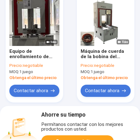
Equipo de
Máquina de cuerda
enrollamiento de
de la bobina del
alambre plano servo
motor de control de
Precio:
negotiable
Precio:
negotiable
accionado con alta
servo de tres ruedas
MOQ:
1 juego
MOQ:
1 juego
precisión
de la línea del
estator 50KN
Obtenga el último precio
Obtenga el último precio
Contactar ahora
Contactar ahora
Ahorre su tiempo
Permítanos contactar con los mejores
productos con usted.