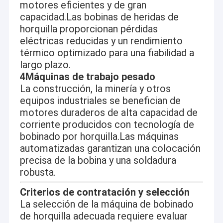
motores eficientes y de gran
Máquina de ampliación del estator
capacidad.Las bobinas de heridas de
horquilla proporcionan pérdidas
Máquina de torsión de estator
eléctricas reducidas y un rendimiento
Máquina de corte por estator
térmico optimizado para una fiabilidad a
largo plazo.
Máquina de soldadura por láser con estator
4Máquinas de trabajo pesado
La construcción, la minería y otros
Máquina de inserción del estator
equipos industriales se benefician de
motores duraderos de alta capacidad de
Máquina de ensayo de revestimiento de estator
corriente producidos con tecnología de
bobinado por horquilla.Las máquinas
Línea de producción automática de estator
automatizadas garantizan una colocación
precisa de la bobina y una soldadura
robusta.
Criterios de contratación y selección
La selección de la máquina de bobinado
de horquilla adecuada requiere evaluar