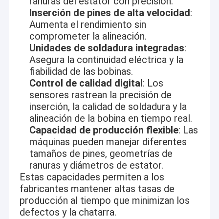
ranuras del estator con precisión.
Inserción de pines de alta velocidad
:
Aumenta el rendimiento sin
comprometer la alineación.
Unidades de soldadura integradas
:
Asegura la continuidad eléctrica y la
fiabilidad de las bobinas.
Control de calidad digital
: Los
sensores rastrean la precisión de
inserción, la calidad de soldadura y la
alineación de la bobina en tiempo real.
Capacidad de producción flexible
: Las
máquinas pueden manejar diferentes
tamaños de pines, geometrías de
Inicio
ranuras y diámetros de estator.
Suzhou Champyound Intelligent Technology Co., Ltd. es un
Estas capacidades permiten a los
fabricante en la industria de los motores de alambre
Productos
fabricantes mantener altas tasas de
plano,Estamos comprometidos a ofrecer soluciones de motor
producción al tiempo que minimizan los
eficientes y precisas adaptadas a las necesidades de nuestros
Videos
clientesNuestro negocio está estructurado en torno a dos
defectos y la chatarra.
divisiones principales: una que suministra una gama de