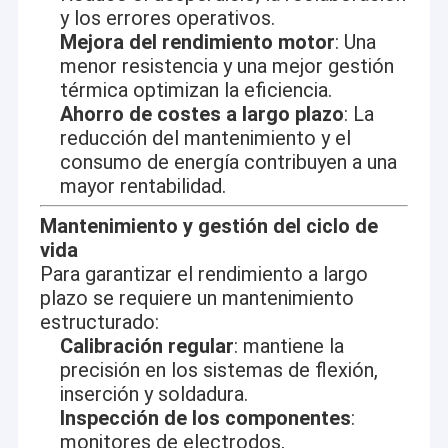
y los errores operativos.
Mejora del rendimiento motor
: Una
menor resistencia y una mejor gestión
térmica optimizan la eficiencia.
Ahorro de costes a largo plazo
: La
reducción del mantenimiento y el
consumo de energía contribuyen a una
mayor rentabilidad.
Aprovechando nuestros experimentados ingenieros,
Mantenimiento y gestión del ciclo de
profesionales calificados, máquinas de última generación,
vida
estrictos controles de procesos de fabricación y una extensa
Para garantizar el rendimiento a largo
red de servicios,Estamos comprometidos a ofrecer las
soluciones más optimizadas para la fabricación de motores de
plazo se requiere un mantenimiento
alambre plano a nuestros clientesHasta ahora, además de
estructurado:
tener una gran cuota de mercado en China, nuestras máquinas
Calibración regular
: mantiene la
solían estar en México, España, etc.Nuestras máquinas gozan
de una buena reputación entre nuestros clientes por su
precisión en los sistemas de flexión,
rendimiento duradero y confiable, razonable
precio y un buen
inserción y soldadura.
servicio postventa.
Inspección de los componentes
:
monitores de electrodos,