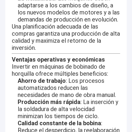
adaptarse a los cambios de diseño, a
los nuevos modelos de motores y a las
demandas de producción en evolución.
Una planificación adecuada de las
Ubicada en Suzhou, un vibrante centro industrial y comercial
compras garantiza una producción de alta
en el delta del río Yangtze, Champyound se especializa en I + D,
calidad y maximiza el retorno de la
fabricación y ventas de máquinas de motor de alambre
plano.Nuestras máquinas fabricadas en Suzhou están diseñadas
inversión.
principalmente para la producción de motores de alambre plano,
que se utilizan ampliamente en aplicaciones como motores de
Ventajas operativas y económicas
electrodomésticos, motores industriales, motores de
Invertir en máquinas de bobinado de
compresores, motores CA, servomotores y generadores, etc.
horquilla ofrece múltiples beneficios:
Ahorro de trabajo
: Los procesos
automatizados reducen las
necesidades de mano de obra manual.
Producción más rápida
: La inserción y
la soldadura de alta velocidad
minimizan los tiempos de ciclo.
Calidad constante de la bobina
:
Reduce el desperdicio, la reelaboración