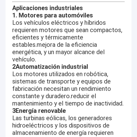
máquinas de producción de motores de alambre plano
Sobre nosotros
Aplicaciones industriales
totalmente automatizados y líneas de ensamblaje en varias
1. Motores para automóviles
industrias;y otro que ofrece un desarrollo tecnológico integral,
Visita a la fábrica
Los vehículos eléctricos y híbridos
apoyo y soluciones llave en mano a los fabricantes del sector de
los motores de alambre plano.
requieren motores que sean compactos,
Control de Calidad
eficientes y térmicamente
estables.mejora de la eficiencia
Contacto
energética, y un mayor alcance del
vehículo.
noticias
2Automatización industrial
Los motores utilizados en robótica,
Solicitar una cotización
sistemas de transporte y equipos de
fabricación necesitan un rendimiento
constante y duradero.reducir el
Máquina de remolque de horquilla
mantenimiento y el tiempo de inactividad.
3Energía renovable
Máquina para quitar el barniz
Las turbinas eólicas, los generadores
hidroeléctricos y los dispositivos de
Máquina de prensado con estator
almacenamiento de energía requieren