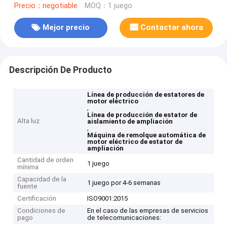
Precio：negotiable
MOQ：1 juego
Mejor precio
Contactar ahora
Descripción De Producto
Línea de producción de estatores de
motor eléctrico
,
Línea de producción de estator de
Alta luz
aislamiento de ampliación
,
Máquina de remolque automática de
motor eléctrico de estator de
ampliación
Cantidad de orden
1 juego
mínima
Capacidad de la
1 juego por 4-6 semanas
fuente
Certificación
ISO9001:2015
Condiciones de
En el caso de las empresas de servicios
pago
de telecomunicaciones: