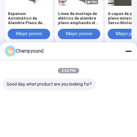
Expansor
Línea de montaje de
6 capas de al
Automático de
elétrico de alambre
plano estator 
Alambre Plano de
plano ampliando el
Servo Motor b
Alta Precisión para
motor de bobina de
de hacer máqu
Bobinas de Motor,
cuerda de
ODM
Mejor precio
Mejor precio
Mejor pre
Precisión ±0.02mm
fabricación de la
máquina OEM
Champyound
Inicio
Mapa del
Contactar
Desktop
Sitio
Ahora
Site
Mapa del Sitio
Política de privacidad
2:02 PM
Calidad
Máquina de remolque de horquilla
Fábrica De
China.Copyright © 2026 Suzhou Champyound Intelligent
Good day, what product are you looking for?
Technology Co., Ltd.. All Rights Reserved.
Inicio
Productos
Videos