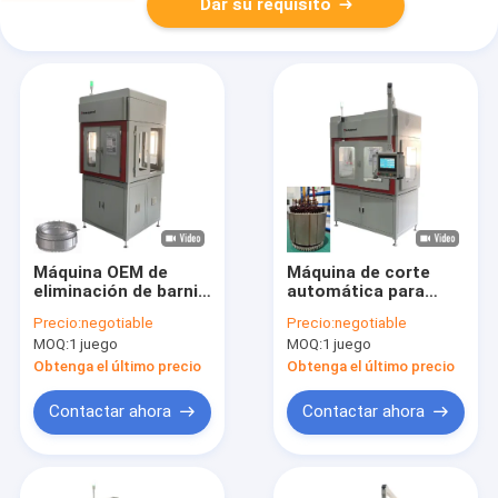
Dar su requisito
Máquina OEM de
Máquina de corte
eliminación de barniz
automática para
láser automática
motocicletas
Precio:
negotiable
Precio:
negotiable
para estator de cable
eléctricas
MOQ:
1 juego
MOQ:
1 juego
plano de autobús
público
Obtenga el último precio
Obtenga el último precio
Contactar ahora
Contactar ahora