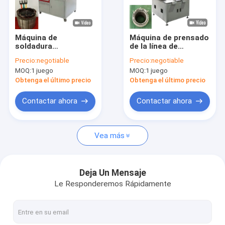
Sobre nosotros
Visita a la fábrica
Máquina de
Máquina de prensado
soldadura
de la línea de
Control de Calidad
automática con
producción del
Precio:
negotiable
Precio:
negotiable
motor eléctrico
estator de la cuerda
MOQ:
1 juego
MOQ:
1 juego
externa del
Contacto
enrollador de agujas
Obtenga el último precio
Obtenga el último precio
PLC
noticias
Contactar ahora
Contactar ahora
Solicitar una cotización
Vea más
Máquina de remolque de horquilla
Deja Un Mensaje
Le Responderemos Rápidamente
Máquina para quitar el barniz
Máquina de prensado con estator