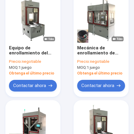
Equipo de
Mecánica de
enrollamiento del
enrollamiento de
motor eléctrico de
agujas de alambre
Precio:
negotiable
Precio:
negotiable
presión del estator
plano estator de ac
MOQ:
1 juego
MOQ:
1 juego
de alambre plano
ac acondicionador
controlado por servo
Obtenga el último precio
Obtenga el último precio
de alta precisión
Contactar ahora
Contactar ahora
Inicio
Productos
Videos