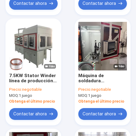
Contactar ahora
Contactar ahora
7.5KW Stator Winder
Máquina de
línea de producción
soldadura
de la máquina de
automática con
Precio:
negotiable
Precio:
negotiable
cuerda automática
girador de estator
MOQ:
1 juego
MOQ:
1 juego
de alfiler
pantalla táctil LCD
Obtenga el último precio
Obtenga el último precio
Contactar ahora
Contactar ahora