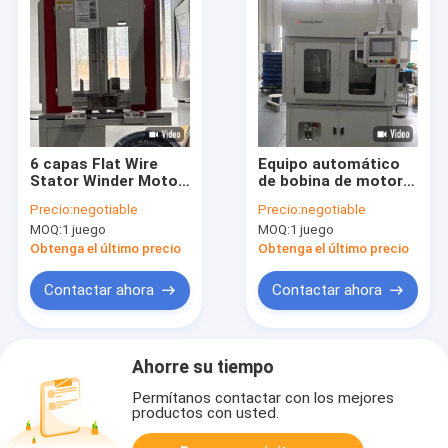
6 capas Flat Wire
Equipo automático
Stator Winder Motor
de bobina de motor
de inducción
estator de línea 220V
Precio:
negotiable
Precio:
negotiable
máquina de cuerda
5kW
MOQ:
1 juego
MOQ:
1 juego
OEM
Obtenga el último precio
Obtenga el último precio
Contactar ahora
Contactar ahora
Ahorre su tiempo
Permítanos contactar con los mejores
productos con usted.