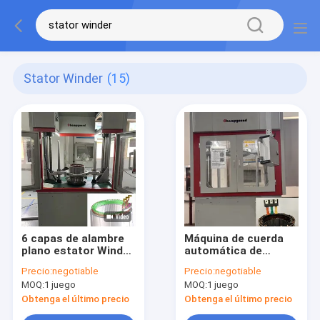
Stator Winder
(15)
6 capas de alambre
Máquina de cuerda
plano estator Winder
automática de
Servo Motor bobina
bobina de motor
Precio:
negotiable
Precio:
negotiable
de hacer máquina
personalizada
MOQ:
1 juego
MOQ:
1 juego
ODM
Estator Winder
Pantalla táctil LCD
Obtenga el último precio
Obtenga el último precio