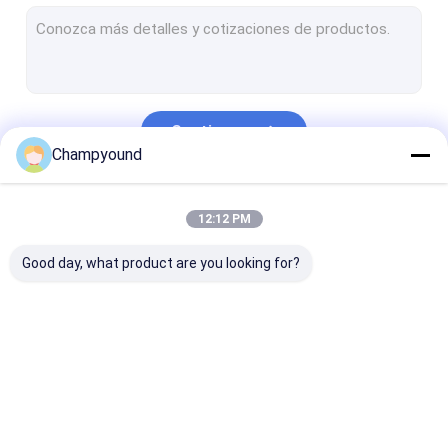
Máquina de ampliación del estator
Máquina de torsión de estator
Máquina de corte por estator
Continuar
Máquina de soldadura por láser con estator
Champyound
Máquina de inserción del estator
Nuestras Categorías
12:12 PM
Máquina de ensayo de revestimiento de estator
Good day, what product are you looking for?
Línea de producción automática de estator
Máquina de
Máquina para quitar
Máquina de
remolque de
el barniz
prensado con
horquilla
estator