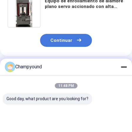
Equipo de enrollamiento de alambre
plano servo accionado con alta
precisión
Continuar
Productos Recomendados
Champyound
11:48 PM
Good day, what product are you looking for?
Armadura bobina
Máquina de
Máquina de cu
motor de corriente
enrollado
automática de