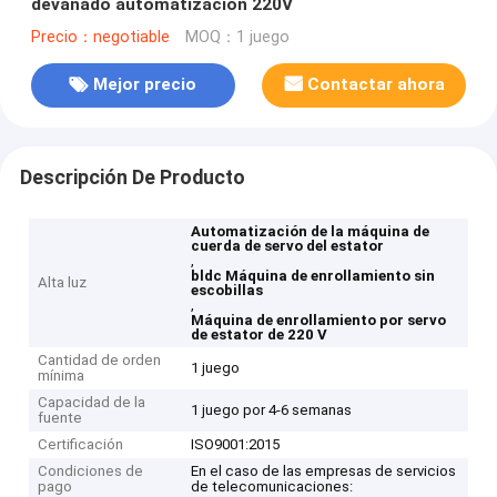
devanado automatización 220V
Precio：negotiable
MOQ：1 juego
Mejor precio
Contactar ahora
Descripción De Producto
Automatización de la máquina de
cuerda de servo del estator
,
bldc Máquina de enrollamiento sin
Alta luz
escobillas
,
Máquina de enrollamiento por servo
de estator de 220 V
Cantidad de orden
1 juego
mínima
Capacidad de la
1 juego por 4-6 semanas
fuente
Certificación
ISO9001:2015
Condiciones de
En el caso de las empresas de servicios
pago
de telecomunicaciones: