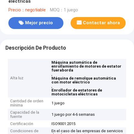
eléctricas
Precio：negotiable
MOQ：1 juego
Mejor precio
Contactar ahora
Descripción De Producto
Máquina automática de
enrollamiento de motores de estator
fueraborda
,
Alta luz
Máquina de remolque automática
con motor eléctrico
,
Enrollador de estatores de
motocicletas eléctricas
Cantidad de orden
1 juego
mínima
Capacidad de la
1 juego por 4-6 semanas
fuente
Certificación
ISO9001:2015
Condiciones de
En el caso de las empresas de servicios