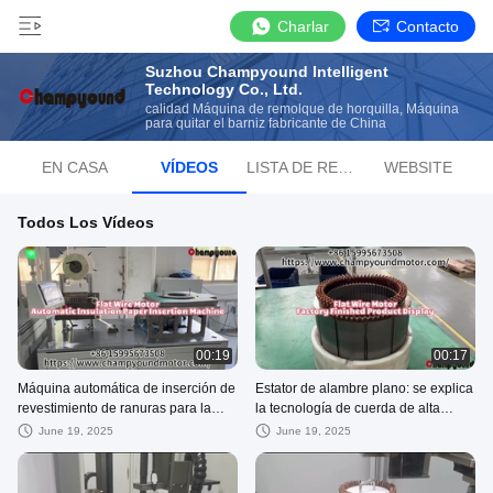
Charlar
Contacto
Suzhou Champyound Intelligent
Technology Co., Ltd.
calidad Máquina de remolque de horquilla, Máquina
para quitar el barniz fabricante de China
EN CASA
VÍDEOS
LISTA DE REPRODUCCIÓN
WEBSITE
Todos Los Vídeos
00:19
00:17
Máquina automática de inserción de
Estator de alambre plano: se explica
revestimiento de ranuras para la
la tecnología de cuerda de alta
producción de estatores de alambre
precisión
June 19, 2025
June 19, 2025
plano | Champyound Technology