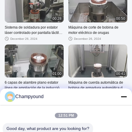
00:28
00:50
Sistema de soldadura por estator
Máquina de corte de bobina de
láser controlado por pantalla táctil
motor eléctrico de orugas
con capacidad de ángulo arbitrario
December 26, 2024
December 26, 2024
01:00
00:41
6 capas de alambre plano estator
Máquina de cuerda automática de
línea de ampliación de la inducción
bobina de armadura automática de
del motor de bobinado de la
alta precisión para estator de
December 25, 2024
December 25, 2024
Champyound
máquina ODM
automóviles de pasajeros
12:51 PM
Good day, what product are you looking for?
00:21
01:07