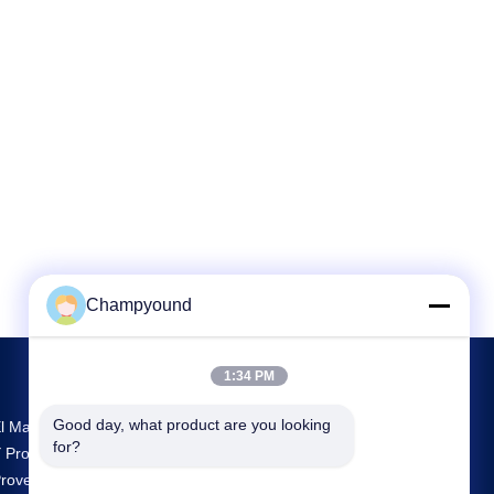
Champyound
1:34 PM
Good day, what product are you looking 
l Mayor Centro De Investigación Y Desarrollo
for?
 Producción Hairpin Winding Machine
roveedor En China