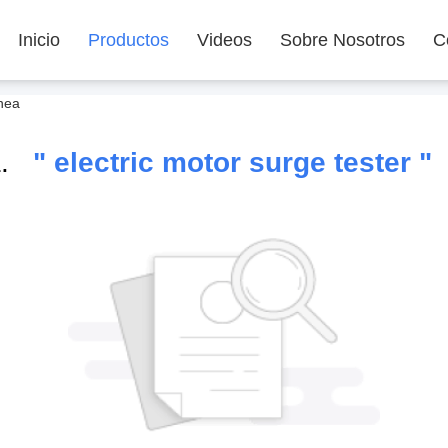
Inicio
Productos
Videos
Sobre Nosotros
C
ínea
a.
" electric motor surge tester "
n