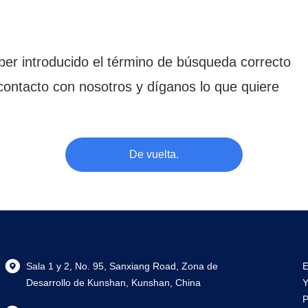
er introducido el término de búsqueda correcto
ontacto con nosotros y díganos lo que quiere
De vuelta.
Sala 1 y 2, No. 95, Sanxiang Road, Zona de
E
Desarrollo de Kunshan, Kunshan, China
Y
P