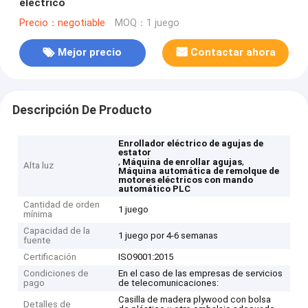
eléctrico
Precio：negotiable
MOQ：1 juego
Mejor precio
Contactar ahora
Descripción De Producto
Enrollador eléctrico de agujas de
estator
,
,
Máquina de enrollar agujas
Alta luz
Máquina automática de remolque de
motores eléctricos con mando
automático PLC
Cantidad de orden
1 juego
mínima
Capacidad de la
1 juego por 4-6 semanas
fuente
Certificación
ISO9001:2015
Condiciones de
En el caso de las empresas de servicios
pago
de telecomunicaciones:
Casilla de madera plywood con bolsa
Detalles de