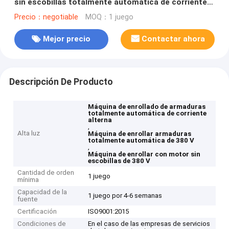
sin escobillas totalmente automática de corriente
alterna 380V
Precio：negotiable
MOQ：1 juego
Mejor precio
Contactar ahora
Descripción De Producto
Máquina de enrollado de armaduras
totalmente automática de corriente
alterna
,
Alta luz
Máquina de enrollar armaduras
totalmente automática de 380 V
,
Máquina de enrollar con motor sin
escobillas de 380 V
Cantidad de orden
1 juego
mínima
Capacidad de la
1 juego por 4-6 semanas
fuente
Certificación
ISO9001:2015
Condiciones de
En el caso de las empresas de servicios