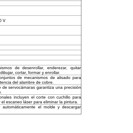
0 V
ismos de desenrollar, enderezar, quitar
dibujar, cortar, formar y enrollar.
onjuntos de mecanismos de alisado para
stencia del alambre de cobre.
e de servocámaras garantiza una precisión
e.
nales incluyen el corte con cuchillo para
y el escaneo láser para eliminar la pintura.
 automáticamente el molde y descargar