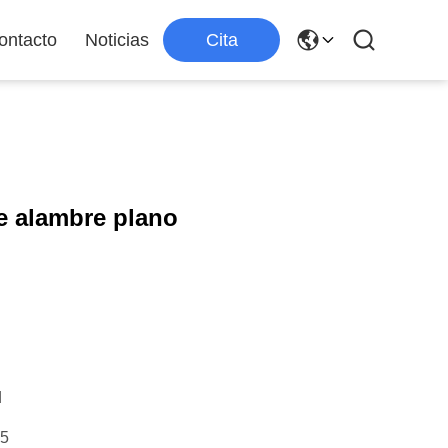
ontacto
Noticias
Cita
e alambre plano
d
15