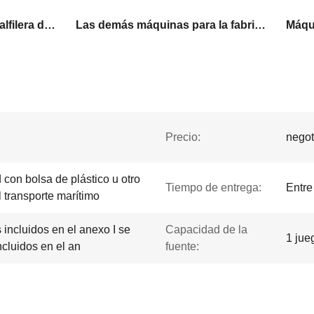
Máquina de remolque de alfilera de alambre plano
Las demás máquinas para la fabricación de máquinas para la fabricación de máquinas para la fabricación de máquinas para la fabricación de máquinas para la fabricación de máquinas
Precio:
negot
con bolsa de plástico u otro
Tiempo de entrega:
Entre
 transporte marítimo
s incluidos en el anexo I se
Capacidad de la
1 jue
ncluidos en el an
fuente: