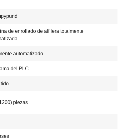
pypund
na de enrollado de alfilera totalmente
atizada
mente automatizado
rama del PLC
tido
1200) piezas
eses