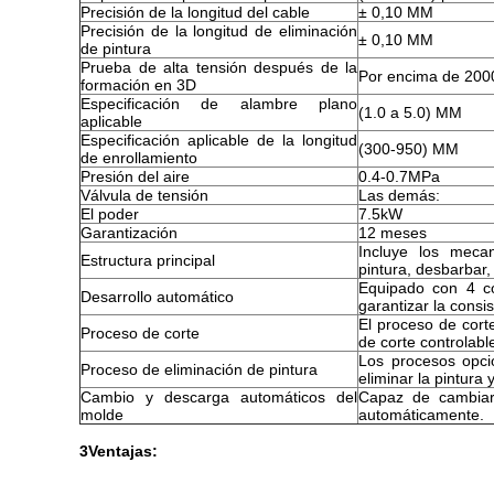
Precisión de la longitud del cable
± 0,10 MM
Precisión de la longitud de eliminación
± 0,10 MM
de pintura
Prueba de alta tensión después de la
Por encima de 200
formación en 3D
Especificación de alambre plano
(1.0 a 5.0) MM
aplicable
Especificación aplicable de la longitud
(300-950) MM
de enrollamiento
Presión del aire
0.4-0.7MPa
Válvula de tensión
Las demás:
El poder
7.5kW
Garantización
12 meses
Incluye los mecan
Estructura principal
pintura, desbarbar, 
Equipado con 4 c
Desarrollo automático
garantizar la consi
El proceso de cort
Proceso de corte
de corte controlabl
Los procesos opcio
Proceso de eliminación de pintura
eliminar la pintura 
Cambio y descarga automáticos del
Capaz de cambiar
molde
automáticamente.
3Ventajas: