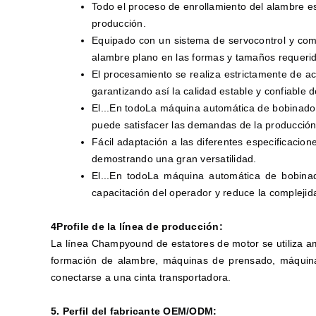
Todo el proceso de enrollamiento del alambre es
producción.
Equipado con un sistema de servocontrol y com
alambre plano en las formas y tamaños requerid
El procesamiento se realiza estrictamente de a
garantizando así la calidad estable y confiable 
El...
En todo
La máquina automática de bobinado 
puede satisfacer las demandas de la producció
Fácil adaptación a las diferentes especificaci
demostrando una gran versatilidad.
El...
En todo
La máquina automática de bobinado 
capacitación del operador y reduce la complejid
4Profile de la línea de producción:
La línea Champyound de estatores de motor se utiliza a
formación de alambre, máquinas de prensado, máquina
conectarse a una cinta transportadora.
5. Perfil del fabricante OEM/ODM: