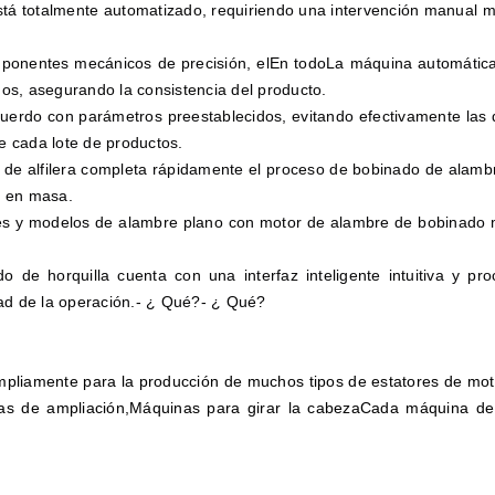
tá totalmente automatizado, requiriendo una intervención manual mín
ponentes mecánicos de precisión, el
En todo
La máquina automática
os, asegurando la consistencia del producto.
cuerdo con parámetros preestablecidos, evitando efectivamente las
de cada lote de productos.
de alfilera completa rápidamente el proceso de bobinado de alambr
n en masa.
ones y modelos de alambre plano con motor de alambre de bobinado 
de horquilla cuenta con una interfaz inteligente intuitiva y proc
ad de la operación.
- ¿ Qué?
- ¿ Qué?
mpliamente para la producción de muchos tipos de estatores de mo
s de ampliación,Máquinas para girar la cabezaCada máquina de l